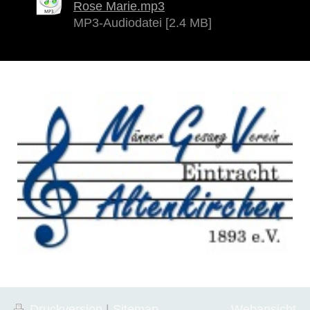
Rose Marie.mp3
MP3-Audiodatei [2.4 MB]
Druckversion
|
Sitemap
Webansicht