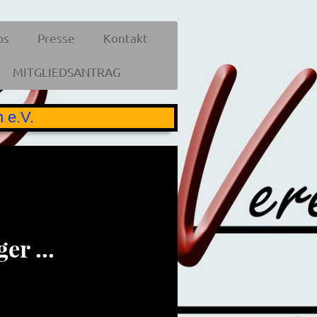
os
Presse
Kontakt
MITGLIEDSANTRAG
 e.V.
er ...