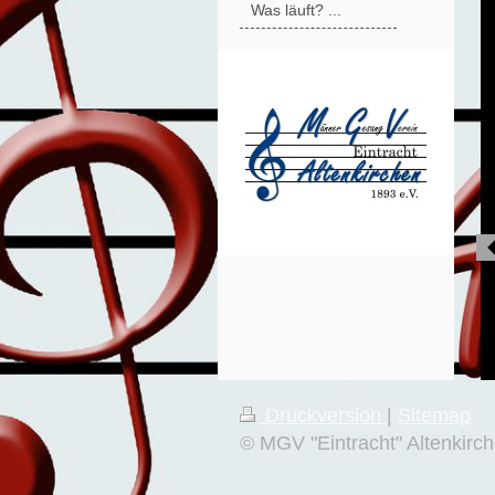
Was läuft? ...
Druckversion
|
Sitemap
© MGV "Eintracht" Altenkirch