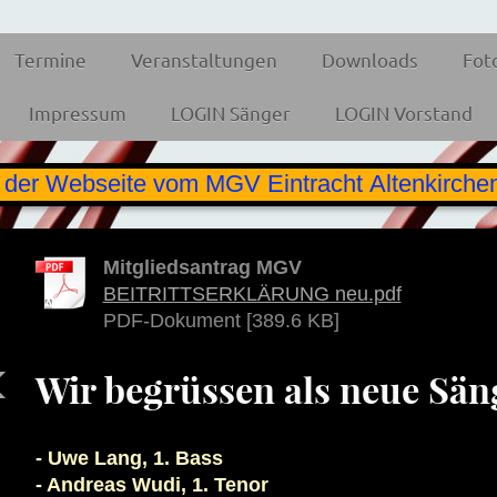
Termine
Veranstaltungen
Downloads
Fot
Impressum
LOGIN Sänger
LOGIN Vorstand
er Webseite vom MGV Eintracht Altenkirchen
Mitgliedsantrag MGV
BEITRITTSERKLÄRUNG neu.pdf
PDF-Dokument [389.6 KB]
Wir begrüssen als neue Säng
- Uwe Lang, 1. Bass
- Andreas Wudi, 1. Tenor